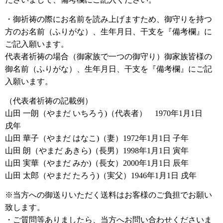
・御祈祷の際にお名前を読み上げますため、御守りを持つ
方のお名前（ふりがな）、生年月日、干支を『備考欄』に
ご記入願います。
代表者祈祷の場合（御家族で一つの御守り）御家族皆様の
御名前（ふりがな）、生年月日、干支を『備考欄』にご記
入願います。
（代表者祈祷の記載例）
山田 一朗（やまだ いちろう)（代表者） 1970年1月1日
戌年
山田 華子（やまだ はなこ)（妻）1972年1月1日 子年
山田 朗（やまだ あきら)（長男）1998年1月1日 寅年
山田 実華（やまだ みか)（長女）2000年1月1日 辰年
山田 太郎（やまだ たろう)（実父）1946年1月1日 戌年
※当方への御送りいただく送料はお客様のご負担でお願い
致します。
・ご質問等ありましたら、当方へお問い合わせくださいま